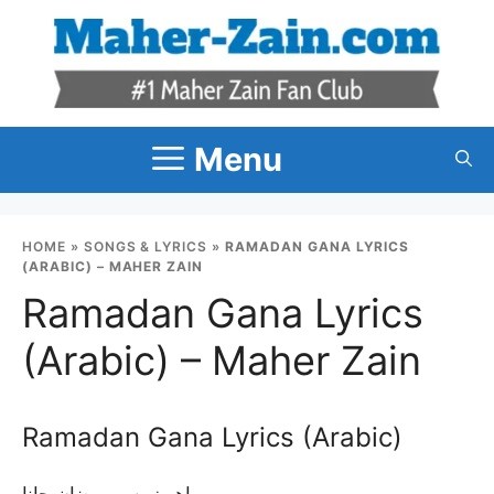
Skip
to
content
Menu
HOME
»
SONGS & LYRICS
»
RAMADAN GANA LYRICS
(ARABIC) – MAHER ZAIN
Ramadan Gana Lyrics
(Arabic) – Maher Zain
Ramadan Gana Lyrics (Arabic)
ماهر زين – رمضان جانا