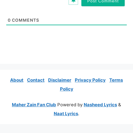
l
*
0
COMMENTS
About
Contact
Disclaimer
Privacy Policy
Terms
Policy
Maher Zain Fan Club
Powered by
Nasheed Lyrics
&
Naat Lyrics
.