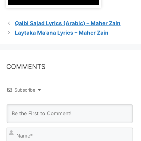
Qalbi Sajad Lyrics (Arabic) – Maher Zain
Laytaka Ma’ana Lyrics – Maher Zain
COMMENTS
Subscribe
N
a