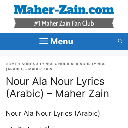
Skip
to
content
Menu
HOME
»
SONGS & LYRICS
»
NOUR ALA NOUR LYRICS
(ARABIC) – MAHER ZAIN
Nour Ala Nour Lyrics
(Arabic) – Maher Zain
Nour Ala Nour Lyrics (Arabic)
ماهر زين – نور على نور