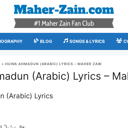
IOGRAPHY
BLOG
SONGS & LYRICS
C
S
»
HUWA AHMADUN (ARABIC) LYRICS – MAHER ZAIN
dun (Arabic) Lyrics – Ma
(Arabic) Lyrics
قال رَسُولُ اللَّهِ صَلَّى اللَّهُ عَلَيْهِ وَسَلَّمَ: