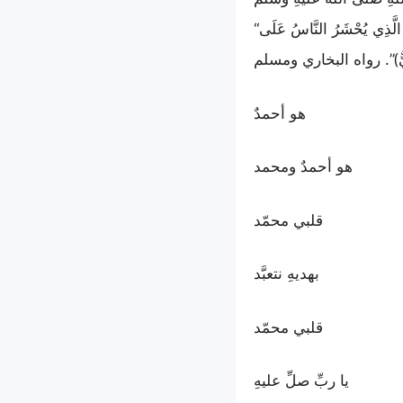
“إِنَّ لِي أَسْمَاءً، أَنَا مُحَمَّدٌ وَأَنَا أَحْمَدُ، وَأَنَا الْمَاحِي الَّذِي يَمْحُو اللَّهُ بِيَ الْكُفْرَ، وَأَنَا الْحَاشِرُ الَّذِي يُحْشَرُ النَّاسُ عَلَى
ٌّ)”. رواه البخاري ومسلم
هو أحمدٌ
هو أحمدٌ ومحمد
قلبي محمّد
بهديهِ نتعبَّد
قلبي محمّد
يا ربِّ صلِّ عليهِ