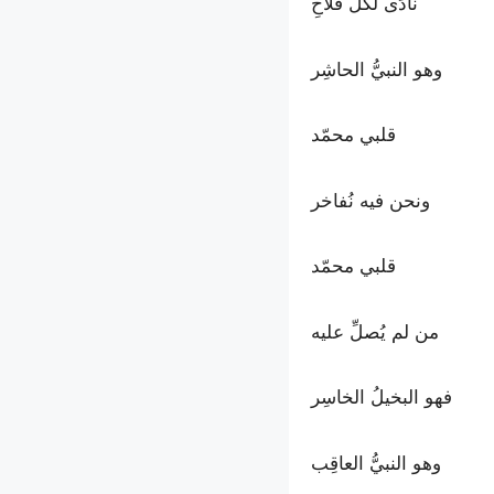
نادَى لكل فلاحِ
وهو النبيُّ الحاشِر
قلبي محمّد
ونحن فيه نُفاخر
قلبي محمّد
من لم يُصلِّ عليه
فهو البخيلُ الخاسِر
وهو النبيُّ العاقِب