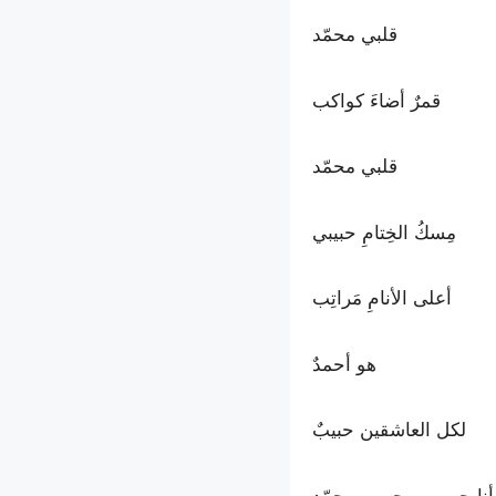
قلبي محمّد
قمرٌ أضاءَ كواكب
قلبي محمّد
مِسكُ الخِتامِ حبيبي
أعلى الأنامِ مَراتِب
هو أحمدٌ
لكل العاشقين حبيبٌ
أنا حبيبي .. حبيبي محمّد