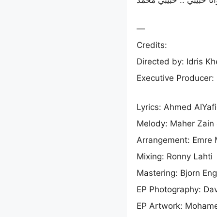
—
Credits:
Directed by: Idris K
Executive Producer: 
Lyrics: Ahmed AlYaf
Melody: Maher Zai
Arrangement: Emre 
Mixing: Ronny Lahti
Mastering: Bjorn En
EP Photography: Dav
EP Artwork: Mohamed