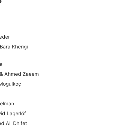
heder
Bara Kherigi
ie
n & Ahmed Zaeem
Mogulkoç
gelman
id Lagerlöf
 Ali Dhifet