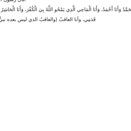
قَدَمِي، وأنا العاقبُ (والعاقبُ الذي ليس بعده نبي