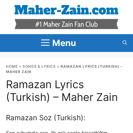
Skip
to
content
Menu
HOME
»
SONGS & LYRICS
»
RAMAZAN LYRICS (TURKISH) –
MAHER ZAIN
Ramazan Lyrics
(Turkish) – Maher Zain
Ramazan Soz (Turkish):
Sen ruhumda can, ilk aşk senle hissettiğim