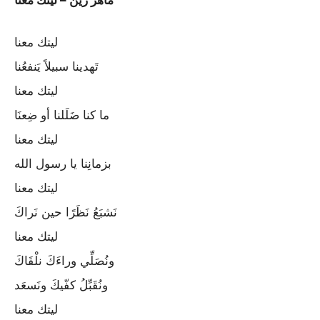
ليتك معنا
تَهدينا سبيلاً يَنفعُنا
ليتك معنا
ما كنا ضَلَلنا أو ضِعنَا
ليتك معنا
بزمانِنا يا رسول الله
ليتك معنا
نَشبَعُ نَظَرًا حين نَراكَ
ليتك معنا
ونُصَلِّي وراءَكَ نلْقَاكَ
ونُقَبِّلُ كفّيكَ ونَسعَد
ليتك معنا