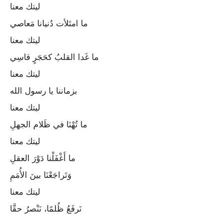
ليتك معنا
ما امتَلأت دُنيانا مَعاصي
ليتك معنا
ما غَدا القلبُ كحَجَرٍ قاسِي
ليتك معنا
بزماننا يا رسول الله
ليتك معنا
ما تُهْنَا في ظَلام الجهلِ
ليتك معنا
ما أَغْفَلْنا دَوْرَ العقلِ
وَتَراجَعْنَا بينَ الأُمَمِ
ليتك معنا
نَرفَعُ ظُلمًا، نَنْصرُ حقَّا