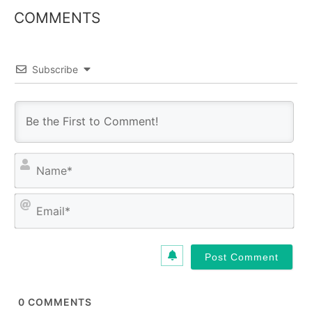
COMMENTS
Subscribe
N
a
m
E
e
m
*
a
i
l
*
0
COMMENTS