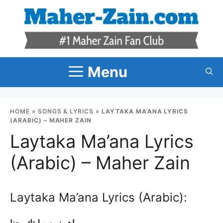
Skip
to
content
Menu
HOME
»
SONGS & LYRICS
»
LAYTAKA MA’ANA LYRICS
(ARABIC) – MAHER ZAIN
Laytaka Ma’ana Lyrics
(Arabic) – Maher Zain
Laytaka Ma’ana Lyrics (Arabic):
ماهر زين – ليتك معنا